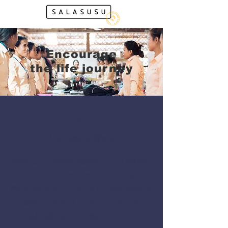
Encourage
the life journey
Our Mission
人生の旅を応援する
SUSUには「人生の旅を応援する」という意味が込
められています。“SUSU＝がんばって！”とお互い
声をかけあいながら、いきいきと、
明るい未来を信
じて頑張ることを学ぶ人たちを、カンボジアで、
ま
たそれ以外の国でもどんどん増やしていきたい。
そ