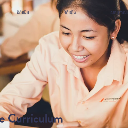
ទំព័រដើម
អំពីយើង
សកម្មភាពរ
ve Curriculum