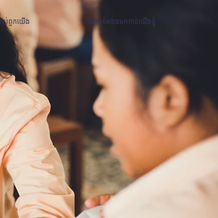
បស់ពួកយើង
ទំនាក់ទំនងងមកកាន់យើងខ្ញុំ