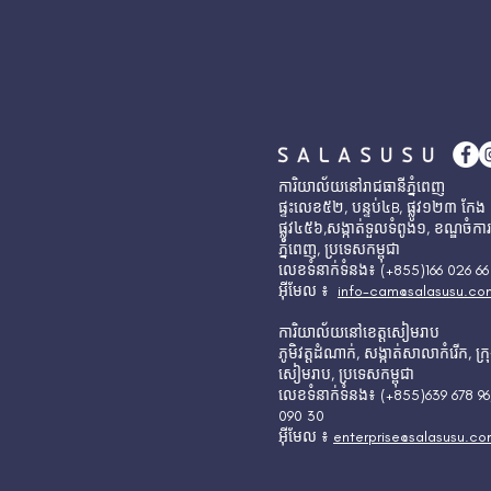
ការិយាល័យនៅរាជធានីភ្នំពេញ
ផ្ទះលេខ៥២, បន្ទប់​៤B, ​ផ្លូវ១២៣ កែង
ផ្លូវ៤៥៦,សង្កាត់ទួលទំពូង១, ខណ្ឌចំកា
ភ្នំពេញ, ប្រទេសកម្ពុជា
លេខទំនាក់ទំនង៖ (+855)166 026 66
អុីមែល ៖
info-cam@salasusu.co
ការិយាល័យនៅខេត្តសៀមរាប
ភូមិវត្តដំណាក់, សង្កាត់សាលាកំរើក, ក្
សៀមរាប, ប្រទេសកម្ពុជា
លេខទំនាក់ទំនង៖ (+855)639 678 9
090 30
អុីមែល ៖
enterprise@salasusu.c