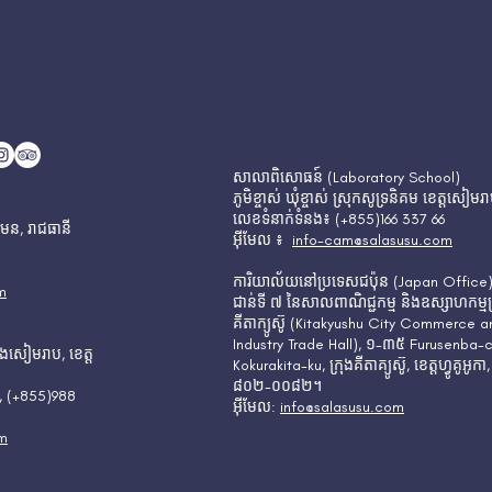
សាលាពិសោធន៍ (Laboratory School)
ភូមិខ្ចាស់ ឃុំខ្ចាស់ ស្រុកសូទ្រនិគម ខេត្តសៀមរ
លេខទំនាក់ទំនង៖ (+855)166 337 66
រមន, រាជធានី
អុីមែល ៖
info-cam@salasusu.com
ការិយាល័យនៅប្រទេសជប៉ុន (Japan Office
m
ជាន់ទី ៧ នៃសាលពាណិជ្ជកម្ម និងឧស្សាហកម្មក
គីតាក្យូស៊ូ (Kitakyushu City Commerce a
Industry Trade Hall), ១-៣៥ Furusenba-
រុងសៀមរាប, ខេត្ត
Kokurakita-ku, ក្រុងគីតាគ្យូស៊ូ, ខេត្តហ្វូគូអូកា,
៨០២-០០៨២។
6, (+855)988
អុីមែល:
info@salasusu.com
om