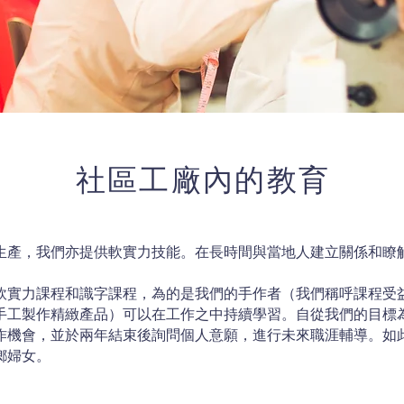
社區工廠內的教育
生產，我們亦提供軟實力技能。在長時間與當地人建立關係和瞭解當
。
軟實力課程和識字課程，為的是我們的手作者（我們稱呼課程受
手工製作精緻產品）可以在工作之中持續學習。自從我們的目標
作機會，並於兩年結束後詢問個人意願，進行未來職涯輔導。如
鄉婦女。