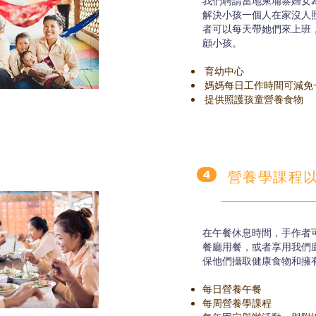
我們聘請當地柬埔寨婦女
解決小孩一個人在家沒人
者可以每天帶她們來上班
顧小孩。
育幼中心
媽媽每日工作時間可減免
提供照護孩童營養食物
營養學課程
4
在午餐休息時間，手作者
餐廳用餐，或者享用我們
保他們攝取健康食物和擁
每日營養午餐
每周營養學課程