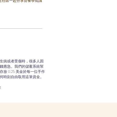
近社區一起分享營養學知識
生病或者受傷時，很多人因
錢應急。我們的儲蓄系統幫
放 0.25 美金於每一位手作
何時刻自由取用這筆資金。
金