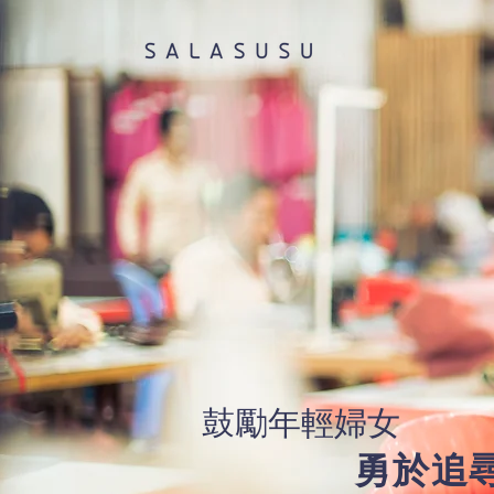
鼓勵年輕婦女
勇於追尋